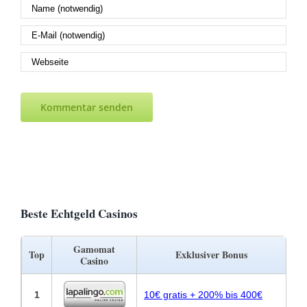
Beste Echtgeld Casinos
Gamomat
Top
Exklusiver Bonus
Casino
1
10€ gratis
+ 200% bis 400€