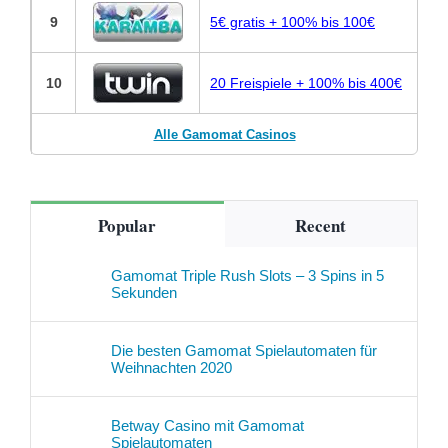
9
5€ gratis + 100% bis 100€
10
20 Freispiele + 100% bis 400€
Alle Gamomat Casinos
Popular
Recent
Gamomat Triple Rush Slots – 3 Spins in 5
Sekunden
Die besten Gamomat Spielautomaten für
Weihnachten 2020
Betway Casino mit Gamomat
Spielautomaten