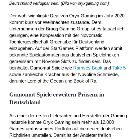
Deutschland verfügbar sein! (Bild von oryxgaming.com)
Der wohl wichtigste Deal von Oryx Gaming im Jahr 2020
kommt kurz vor Weihnachten zustande. Dem
Unternehmen der Bragg Gaming Group ist es tatsächlich
gelungen, eine Kooperation mit der Novomatic
Tochtergesellschaft Greentube für Deutschland
einzugehen. Auf der StarGames Plattform werden somit
bekannte Spielautomaten aus deutschen Spielotheken
gemeinsam mit Novoline Slots zu finden sein. Das
beinhaltet Gamomat Spiele wie
Ramses Book
und
Take 5
sowie zahlreiche Kracher aus der Novoline Schmiede,
darunter Lord of the Ocean und Book of Ra.
Gamomat Spiele erweitern Präsenz in
Deutschland
Als einer der ersten Lieferanten und Hersteller der Gaming-
Industrie konnte Oryx Gaming sein mehr als 12.000
Games umfassendes Portfolio auf die neuen deutschen
Richtlinien umstellen. Damit ist der Anbieter freilich