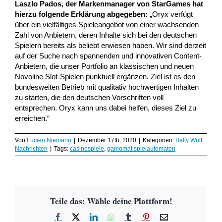
Laszlo Pados, der Markenmanager von StarGames hat
hierzu folgende Erklärung abgegeben:
„Oryx verfügt
über ein vielfältiges Spieleangebot von einer wachsenden
Zahl von Anbietern, deren Inhalte sich bei den deutschen
Spielern bereits als beliebt erwiesen haben. Wir sind derzeit
auf der Suche nach spannenden und innovativen Content-
Anbietern, die unser Portfolio an klassischen und neuen
Novoline Slot-Spielen punktuell ergänzen. Ziel ist es den
bundesweiten Betrieb mit qualitativ hochwertigen Inhalten
zu starten, die den deutschen Vorschriften voll
entsprechen. Oryx kann uns dabei helfen, dieses Ziel zu
erreichen.“
Von
Lucien Niemann
|
Dezember 17th, 2020
|
Kategorien:
Bally Wulff
Nachrichten
|
Tags:
casinospiele
,
gamomat spielautomaten
Teile das: Wähle deine Plattform!
Facebook
X
LinkedIn
WhatsApp
Tumblr
Pinterest
E-