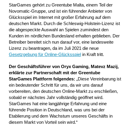
StarGames gehört zu Greentube Malta, einem Teil der
Novomatic-Gruppe, und ist ein führender Anbieter von
Glücksspiel im Internet mit großer Erfahrung auf dem
deutschen Markt. Durch die Schleswig-Holstein-Lizenz ist
die abgespeckte Auswahl an Spielen zumindest den
Kunden im nördlichen Bundesland erhalten geblieben. Der
Betreiber bereitet sich nun darauf vor, eine landesweite
Lizenz zu beantragen, da im Juli 2021 die neue
Gesetzgebung für Online-Glücksspiel
in Kraft tritt.
Der Geschäftsführer von Oryx Gaming, Matevz Mazij,
erklärte zur Partnerschaft mit der Greentube
StarGames Plattform folgendes:
„Diese Vereinbarung ist
ein bedeutender Schritt für uns, da wir uns darauf
vorbereiten, den deutschen Online-Markt zu erschließen,
sobald er nächstes Jahr vollständig geöffnet wird.
StarGames hat eine langjährige Erfahrung und eine
führende Position in Deutschland, was uns bei der
Etablierung und dem Wachstum unseres Geschäfts in
diesem Markt von Vorteil sein wird.“